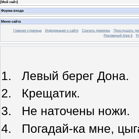
[
Мой сайт
]
Форма входа
Меню сайта
Главная страница
Информация о сайте
Скачать примеры
Прослушать тр
Рекламный блок 6
Р
1.
Левый берег Дона.
2.
Крещатик.
3.
Не наточены ножи.
4.
Погадай-ка мне, цыг