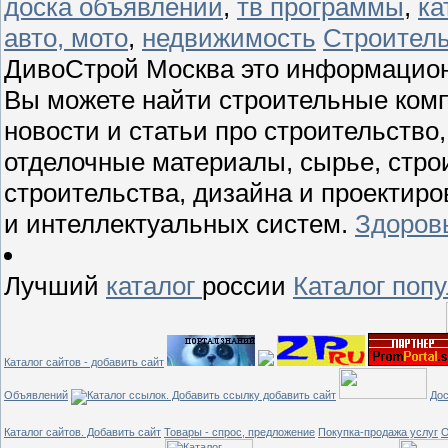
доска объявлений
,
тв программы
,
ка
авто, мото
,
недвижимость
Строител
ДивоСтрой Москва это информационно
Вы можете найти строительные комп
новости и статьи про строительство
отделочные материалы, сырье, стро
строительства, дизайна и проектир
и интеллектуальных систем.
Здоров
Лучший
каталог
россии
Каталог поп
Каталог сайтов - добавить сайт
Объявлений
Дос
Каталог сайтов. Добавить сайт
Товары - спрос, предложение
Покупка-продажа услуг
О