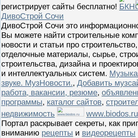
регистрирует сайты бесплатно!
ДивоСтрой Cочи
ДивоСтрой Cочи это информационно -
Вы можете найти строительные комп
новости и статьи про строительство
отделочные материалы, сырье, стро
строительства, дизайна и проектир
и интеллектуальных систем.
Музыка
звуке. МузНовости.
,
Добавить музсай
работа, вакансии, резюме
,
объявлен
программы
,
каталог сайтов
,
строите
недвижимость
www.biodos.ru
Портал раскрывает секреты, как при
вниманию
рецепты
и
видеорецепты