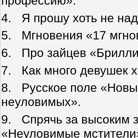
профессию».
4.
Я прошу хоть не на
5.
Мгновения «17 мгно
6.
Про зайцев «Брилли
7.
Как много девушек 
8.
Русское поле
«Новы
неуловимых».
9.
Спрячь за высоким 
«Неуловимые мстители