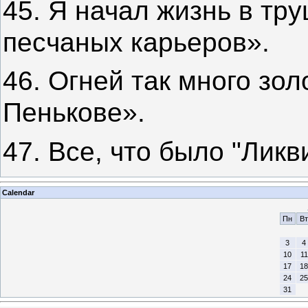
45. Я начал жизнь в т
песчаных карьеров».
46. Огней так много зол
Пенькове».
47. Все, что было "Ликв
Calendar
Пн
Вт
3
4
10
11
17
18
24
25
31