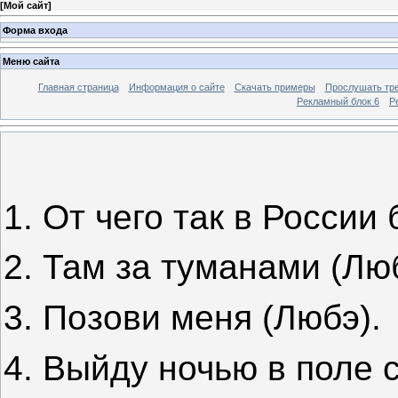
[
Мой сайт
]
Форма входа
Меню сайта
Главная страница
Информация о сайте
Скачать примеры
Прослушать тр
Рекламный блок 6
Р
1.
От чего так в России
2.
Там за туманами (Люб
3.
Позови меня (Любэ).
4.
Выйду ночью в поле с