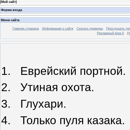
[
Мой сайт
]
Форма входа
Меню сайта
Главная страница
Информация о сайте
Скачать примеры
Прослушать тр
Рекламный блок 6
Р
1.
Еврейский портной.
2.
Утиная охота.
3.
Глухари.
4.
Только пуля казака.